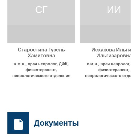
СГ
ИИ
Старостина Гузель
Исхакова Ильгиза
Хамитовна
Ильгизаровна
к.м.н., врач невролог, ДФК,
к.м.н., врач невролог, ДФ
физиотерапевт,
физиотерапевт,
неврологического отделения
неврологического отделе
для больных с ОНМК
,
ГАУЗ
для больных с ОНМК
,
ГА
«Межрегиональный клинико-
«Межрегиональный клини
диагностический центр», г.
диагностический центр», 
Казань.
Казань
Документы