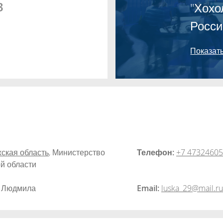
3
"Хохо
Росси
Показать
ская область
,
Министерство
Телефон:
+7 4732460
й области
 Людмила
Email:
luska_29@mail.ru