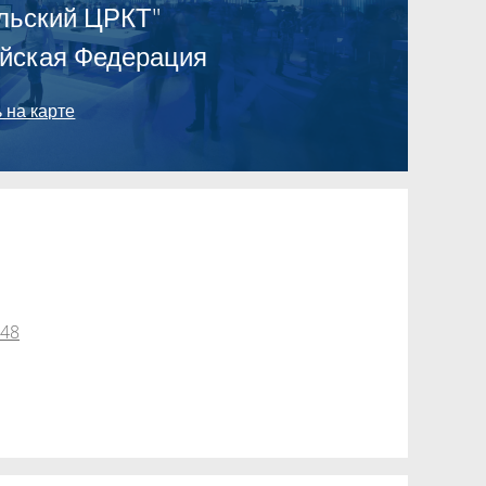
льский ЦРКТ"
йская Федерация
 на карте
548