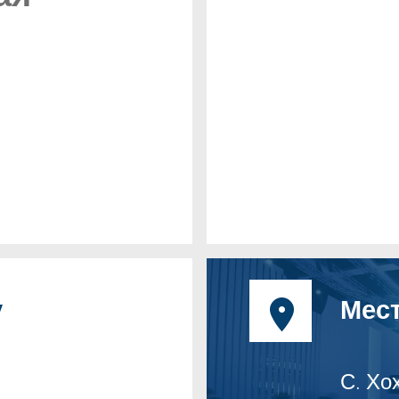
у
Мес
С. Хо