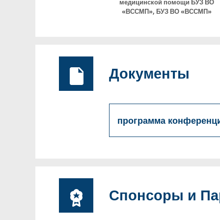
медицинской помощи БУЗ ВО
«ВССМП»
,
БУЗ ВО «ВССМП»
Документы
программа конференц
Спонсоры и П