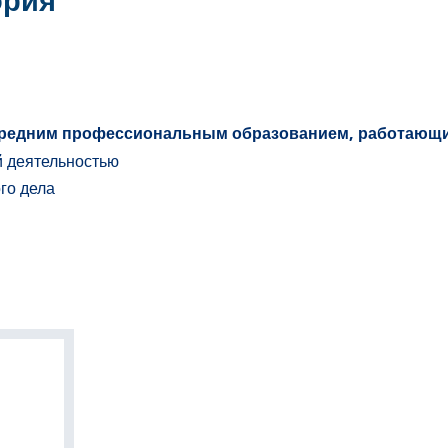
ория
редним профессиональным образованием, работающи
й деятельностью
го дела