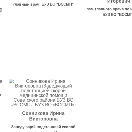
Игоревич
главный врач
,
БУЗ ВО "ВССМП"
зам.главного врача по 
БУЗ ВО "ВССМ
х
Сонникова Ирина
Викторовна
Заведующий подстанцией скорой