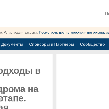
П
. Регистрация закрыта.
Посмотреть другие мероприятия организа
Документы
Спонсоры и Партнеры
Сообщество
одходы в
дрома на
этапе.
ая