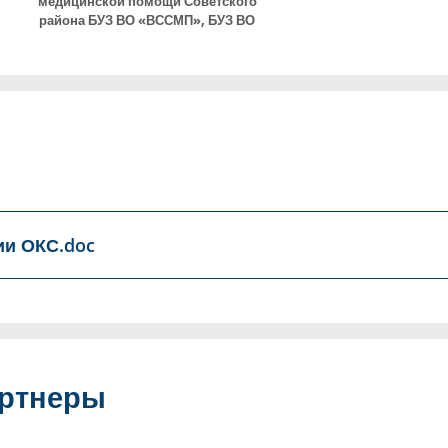
медицинской помощи Советского
района БУЗ ВО «ВССМП»
,
БУЗ ВО
«ВССМП»
ии ОКС.doc
артнеры