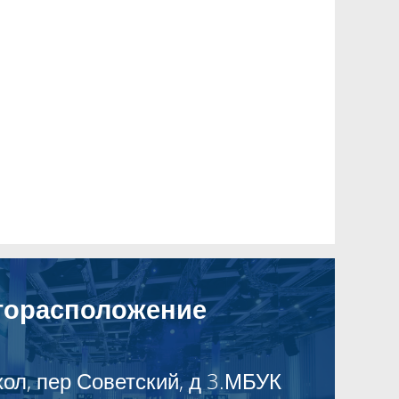
торасположение
хол, пер Советский, д 3.МБУК