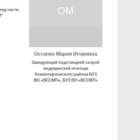
ОМ
мед.части
,
П"
Остапко Мария Игоревна
Заведующий подстанцией скорой
медицинской помощи
Коминтерновского района БУЗ
ВО «ВССМП»
,
БУЗ ВО «ВССМП»