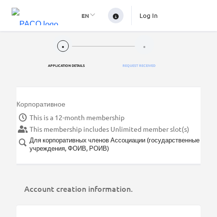
Log In
EN
APPLICATION DETAILS
REQUEST RECEIVED
Корпоративное
This is a 12-month membership
This membership includes Unlimited member slot(s)
Для корпоративных членов Ассоциации (государственные
учреждения, ФОИВ, РОИВ)
Account creation information.