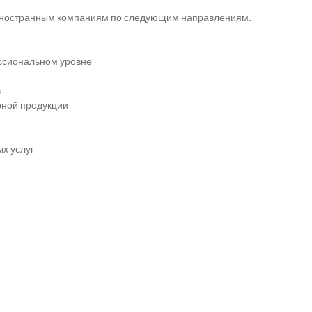
и иностранным компаниям по следующим направлениям:
ессиональном уровне
в
рной продукции
х услуг