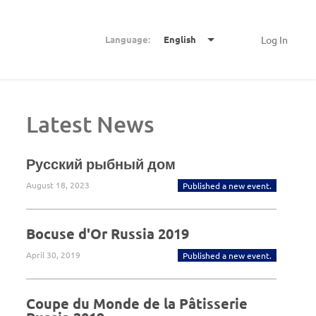
Language:
English
Log In
Latest News
Русский рыбный дом
August 18, 2023
Published a new event.
Bocuse d'Or Russia 2019
April 30, 2019
Published a new event.
Coupe du Monde de la Pâtisserie