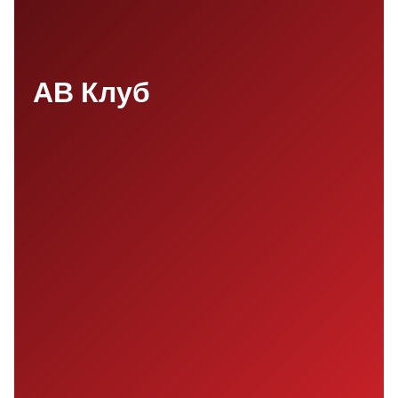
АВ Клуб