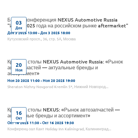
Бизнес-конференция NEXUS Automotive Russia
03
"Итоги 2025 года на российском рынке aftermarket"
Дек
Дек 3 2025 13:00 - Дек 3 2025 18:00
Кутузовский просп., 36, стр. 5А, Москва
Круглые столы NEXUS Automotive Russia: «Рынок
20
автозапчастей — актуальные бренды и
Ноя
ассортимент»
Ноя 20 2025 11:00 - Ноя 20 2025 19:00
Sheraton Nizhny Novgorod Kremlin 5*, Нижний Новгород...
Круглые столы NEXUS: «Рынок автозапчастей —
16
актуальные бренды и ассортимент»
Окт
Окт 16 2025 11:30 - Окт 16 2025 19:30
Конференц-зал Кант Holiday Inn Kaliningrad, Калининград...