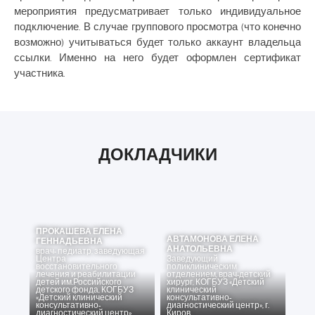
мероприятия предусматривает только индивидуальное
подключение. В случае группового просмотра (что конечно
возможно) учитываться будет только аккаунт владельца
ссылки. Именно на него будет оформлен сертификат
участника.
ДОКЛАДЧИКИ
ПРОКАШЕВА ЕЛЕНА
АВТАМОНОВА ЕЛЕНА
ГЕННАДЬЕВНА
АНАТОЛЬЕВНА
врач- педиатр, заведующая
Центра
Заведующий
восстановительного
поликлиническим
лечения и реабилитации
отделением, врач-детский
детей им.Российского
хирург
,
КОГБУЗ «Детский
детского фонда
,
КОГБУЗ
клинический
«Детский клинический
консультативно-
консультативно-
диагностический центр», г.
диагностический центр»
Киров.